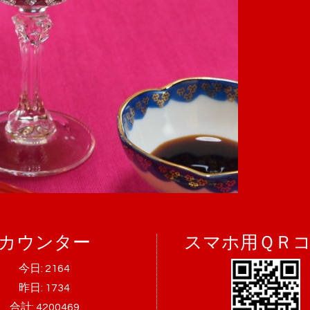
カウンター
スマホ用ＱＲ
今日:
2164
昨日:
1734
合計:
4200469