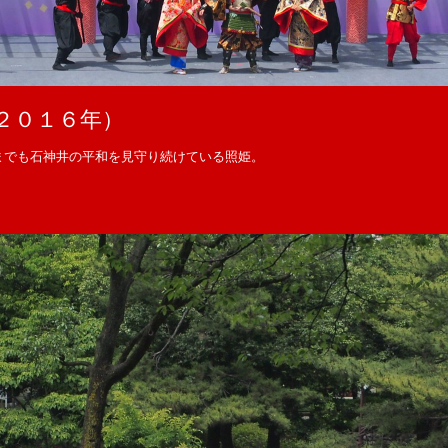
２０１６年）
までも石神井の平和を見守り続けている照姫。