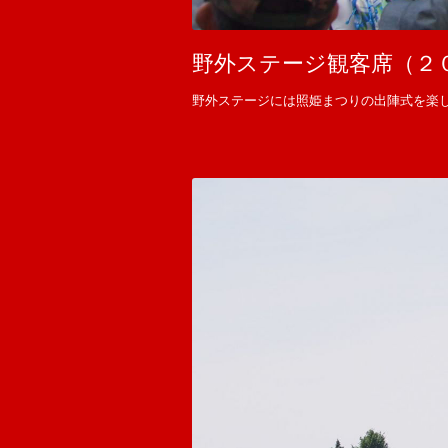
野外ステージ観客席（２
野外ステージには照姫まつりの出陣式を楽