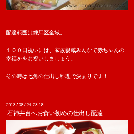
配達範囲は練馬区全域。
１００日祝いには、家族親戚みんなで赤ちゃんの
幸福ををお祝いしましょう。
その時は七魚の仕出し料理で決まりです！
2013
/
08
/
24 23:18
石神井台へお食い初めの仕出し配達