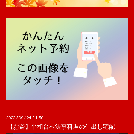
2023
/
09
/
24 11:50
【お斎】平和台へ法事料理の仕出し宅配