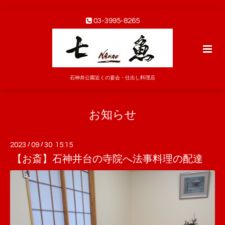
03-3995-8265
石神井公園近くの宴会・仕出し料理店
お知らせ
2023
/
09
/
30 15:15
【お斎】石神井台の寺院へ法事料理の配達