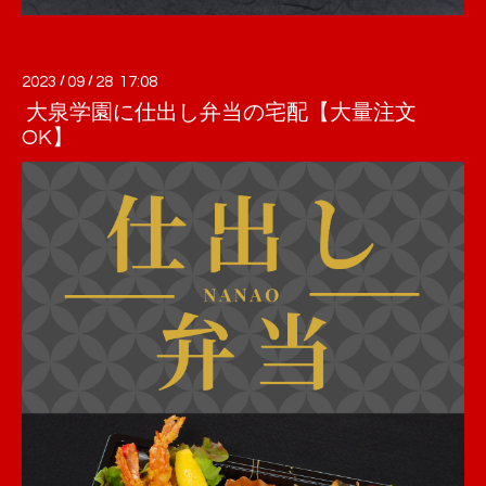
2023
/
09
/
28 17:08
大泉学園に仕出し弁当の宅配【大量注文
OK】