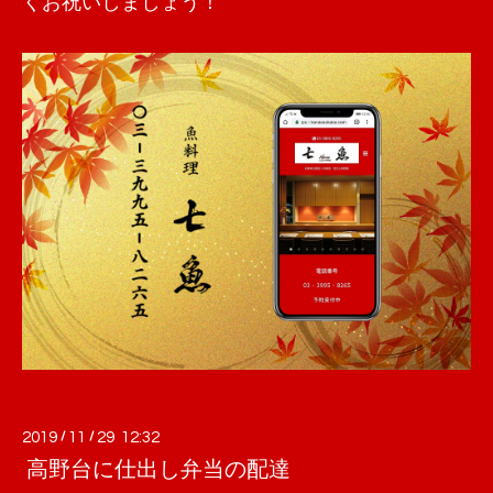
くお祝いしましょう！
2019
/
11
/
29 12:32
高野台に仕出し弁当の配達