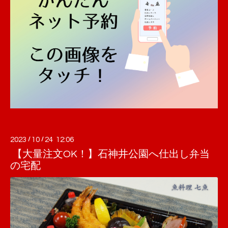
2023
/
10
/
24 12:06
【大量注文OK！】石神井公園へ仕出し弁当
の宅配