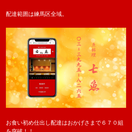
配達範囲は練馬区全域。
お食い初め仕出し配達はおかげさまで６７０組
を突破！！