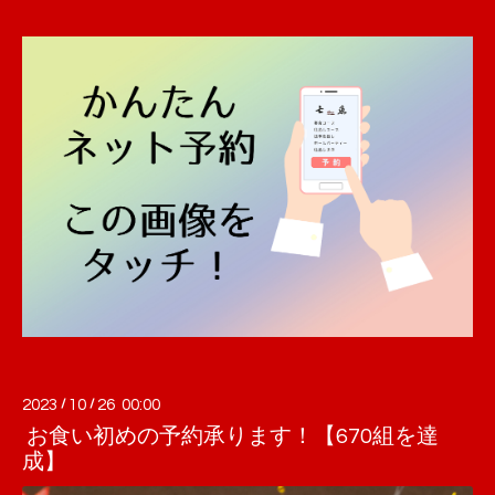
2023
/
10
/
26 00:00
お食い初めの予約承ります！【670組を達
成】