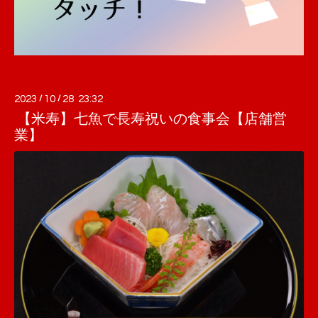
2023
/
10
/
28 23:32
【米寿】七魚で長寿祝いの食事会【店舗営
業】