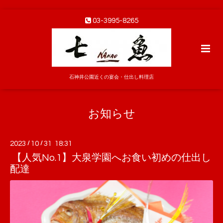
03-3995-8265
石神井公園近くの宴会・仕出し料理店
お知らせ
2023
/
10
/
31 18:31
【人気No.1】大泉学園へお食い初めの仕出し
配達