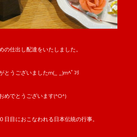
めの仕出し配達をいたしました。
うございましたm(_ _)mﾍﾟｺﾘ
めでとうございます(^O^)
０日目におこなわれる日本伝統の行事。