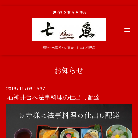
03-3995-8265
石神井公園近くの宴会・仕出し料理店
お知らせ
2016
/
11
/
06 15:37
石神井台へ法事料理の仕出し配達