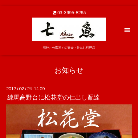
03-3995-8265
石神井公園近くの宴会・仕出し料理店
お知らせ
2017
/
02
/
24 14:09
練馬高野台に松花堂の仕出し配達