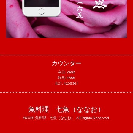
カウンター
今日:
2468
昨日:
4588
合計:
4205361
魚料理 七魚（ななお）
©2026
魚料理 七魚（ななお）
. All Rights Reserved.