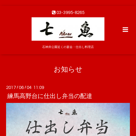
03-3995-8265
石神井公園近くの宴会・仕出し料理店
お知らせ
2017
/
06
/
04 11:09
練馬高野台に仕出し弁当の配達