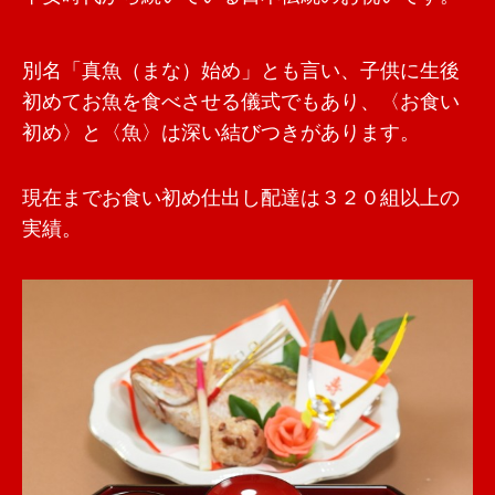
別名「真魚（まな）始め」とも言い、子供に生後
初めてお魚を食べさせる儀式でもあり、〈お食い
初め〉と〈魚〉は深い結びつきがあります。
現在までお食い初め仕出し配達は３２０組以上の
実績。