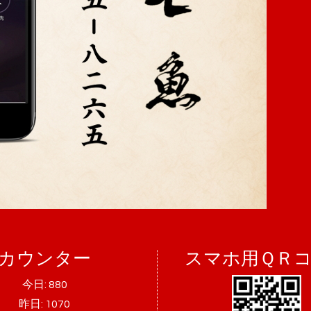
カウンター
スマホ用ＱＲ
今日:
880
昨日:
1070