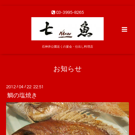
03-3995-8265
石神井公園近くの宴会・仕出し料理店
お知らせ
2012
/
04
/
22 22:51
鯛の塩焼き