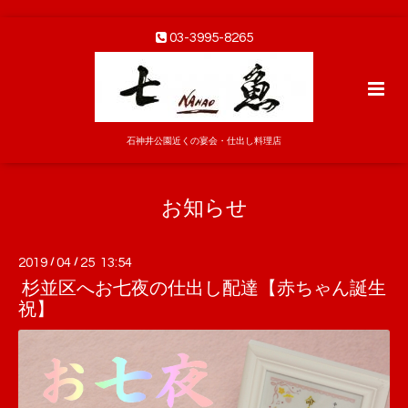
03-3995-8265
石神井公園近くの宴会・仕出し料理店
お知らせ
2019
/
04
/
25 13:54
杉並区へお七夜の仕出し配達【赤ちゃん誕生
祝】