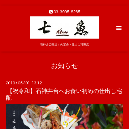
03-3995-8265
石神井公園近くの宴会・仕出し料理店
お知らせ
2019
/
05
/
01 13:12
【祝令和】石神井台へお食い初めの仕出し宅
配