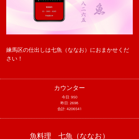
練馬区の仕出しは七魚（ななお）におまかせくだ
さい！
カウンター
今日:
950
昨日:
2698
合計:
4206541
魚料理 七魚（ななお）