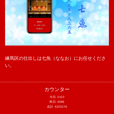
練馬区の仕出しは七魚（ななお）にお任せくださ
い。
カウンター
今日:
2323
昨日:
4588
合計:
4205216