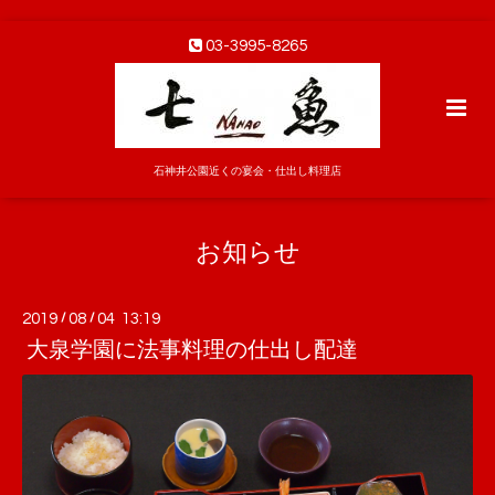
03-3995-8265
石神井公園近くの宴会・仕出し料理店
お知らせ
2019
/
08
/
04 13:19
大泉学園に法事料理の仕出し配達