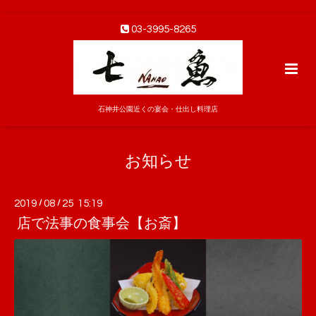
03-3995-8265
石神井公園近くの宴会・仕出し料理店
お知らせ
2019
/
08
/
25 15:19
店で法事の食事会【お斎】