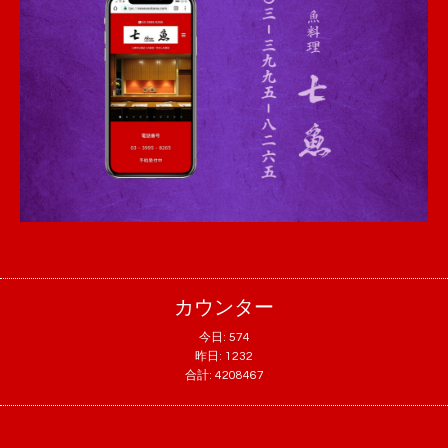
カウンター
今日:
574
昨日:
1232
合計:
4208467