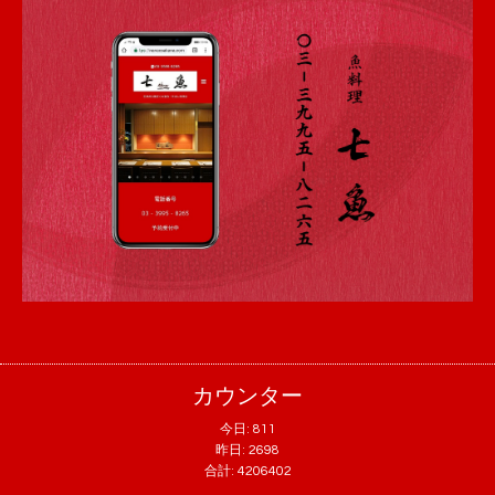
カウンター
今日:
811
昨日:
2698
合計:
4206402