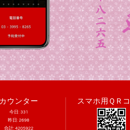
カウンター
スマホ用ＱＲ
今日:
331
昨日:
2698
合計:
4205922