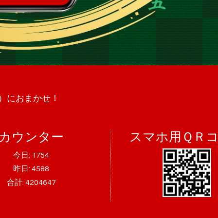
）におまかせ！
カウンター
スマホ用ＱＲ
今日:
1754
昨日:
4588
合計:
4204647