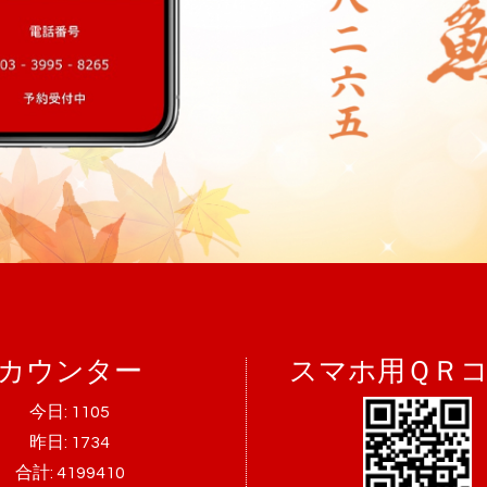
カウンター
スマホ用ＱＲ
今日:
1105
昨日:
1734
合計:
4199410