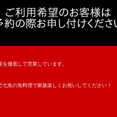
策を徹底して営業しています。
‌七‌魚‌の‌魚‌料‌理‌で‌家‌族‌楽‌し‌く‌お‌祝‌い‌し‌て‌く‌だ‌さ‌い！‌