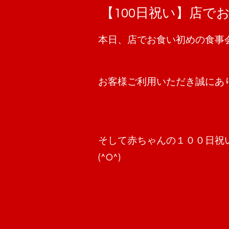
【100日祝い】店で
本‌日、‌店でお食い初めの食
‌
お‌客‌様‌ご‌利‌用‌い‌た‌だ‌き‌誠‌に‌あ‌
‌
そ‌し‌て‌赤‌ちゃ‌ん‌の‌１‌０‌０‌日‌祝‌い
(^O^)‌ ‌