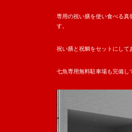
専用の祝い膳を使い食べる真
す。
祝い膳と祝鯛をセットにして
七魚専用無料駐車場も完備し