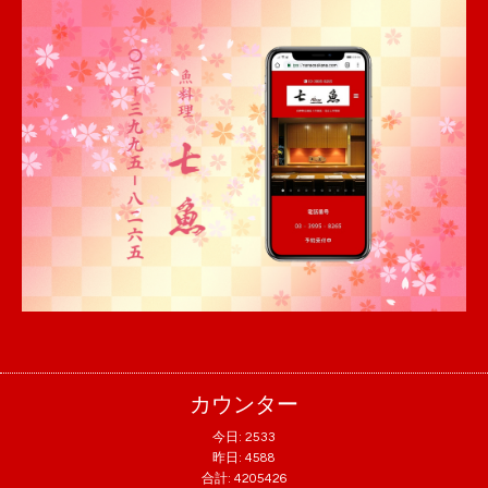
カウンター
今日:
2533
昨日:
4588
合計:
4205426