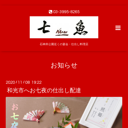
03-3995-8265
石神井公園近くの宴会・仕出し料理店
お知らせ
2020
/
11
/
08 19:22
和光市へお七夜の仕出し配達