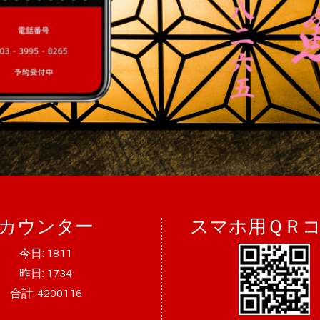
カウンター
スマホ用ＱＲ
今日:
1811
昨日:
1734
合計:
4200116