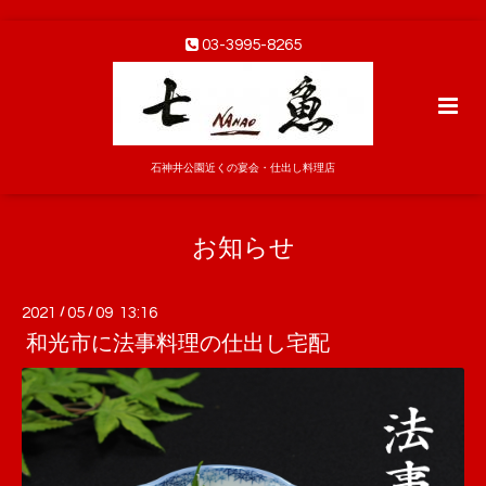
03-3995-8265
石神井公園近くの宴会・仕出し料理店
お知らせ
2021
/
05
/
09 13:16
和光市に法事料理の仕出し宅配