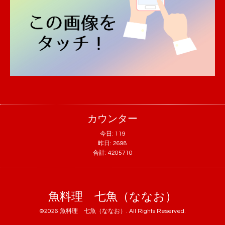
カウンター
今日:
119
昨日:
2698
合計:
4205710
魚料理 七魚（ななお）
©2026
魚料理 七魚（ななお）
. All Rights Reserved.