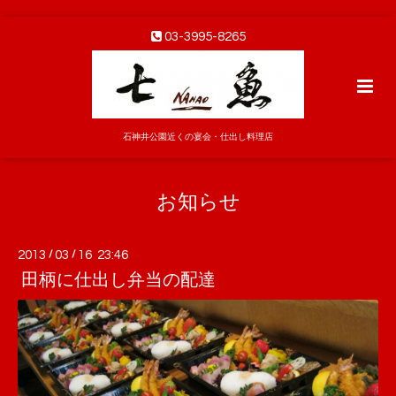
03-3995-8265
石神井公園近くの宴会・仕出し料理店
お知らせ
2013
/
03
/
16 23:46
田柄に仕出し弁当の配達