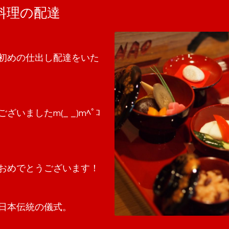
料理の配達
初めの仕出し配達をいた
いましたm(_ _)mﾍﾟｺ
おめでとうございます！
日本伝統の儀式。