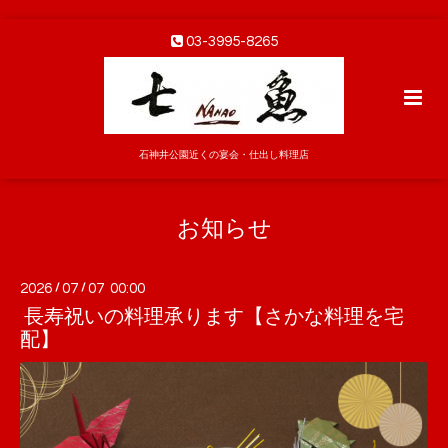
03-3995-8265
石神井公園近くの宴会・仕出し料理店
お知らせ
2026
/
07
/
07 00:00
長寿祝いの料理承ります【さかな料理を宅
配】