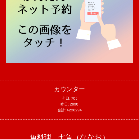
カウンター
今日:
703
昨日:
2698
合計:
4206294
魚料理 七魚（ななお）