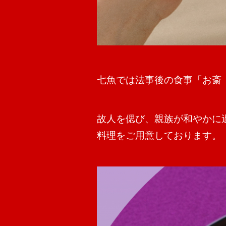
七魚では法事後の食事「お斎
故人を偲び、親族が和やかに
料理をご用意しております。