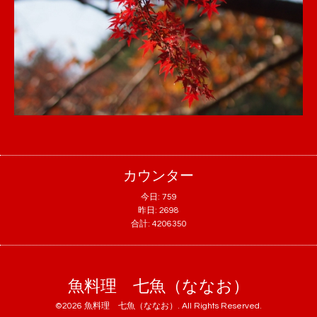
カウンター
今日:
759
昨日:
2698
合計:
4206350
魚料理 七魚（ななお）
©2026
魚料理 七魚（ななお）
. All Rights Reserved.