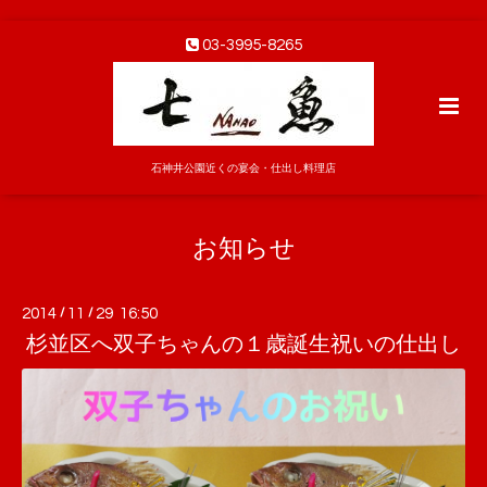
03-3995-8265
石神井公園近くの宴会・仕出し料理店
お知らせ
2014
/
11
/
29 16:50
杉並区へ双子ちゃんの１歳誕生祝いの仕出し