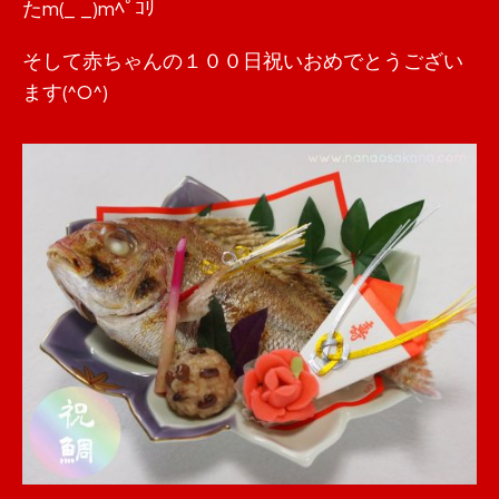
たm(_ _)mﾍﾟｺﾘ
そして赤ちゃんの１００日祝いおめでとうござい
ます(^O^)