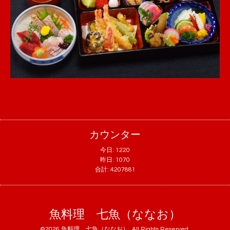
カウンター
今日:
1220
昨日:
1070
合計:
4207881
魚料理 七魚（ななお）
©2026
魚料理 七魚（ななお）
. All Rights Reserved.