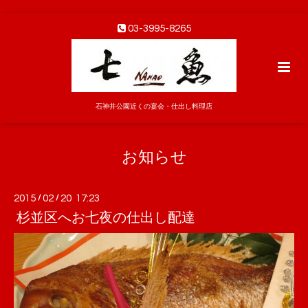
03-3995-8265
石神井公園近くの宴会・仕出し料理店
お知らせ
2015
/
02
/
20 17:23
杉並区へお七夜の仕出し配達