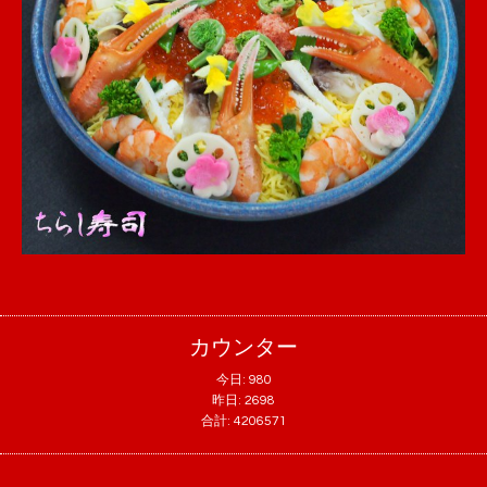
カウンター
今日:
980
昨日:
2698
合計:
4206571