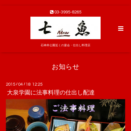
03-3995-8265
石神井公園近くの宴会・仕出し料理店
お知らせ
2015
/
04
/
18 12:25
大泉学園に法事料理の仕出し配達