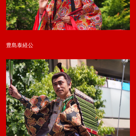
豊島泰経公