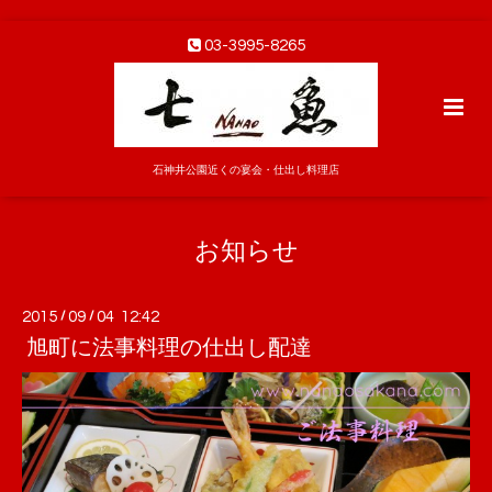
03-3995-8265
石神井公園近くの宴会・仕出し料理店
お知らせ
2015
/
09
/
04 12:42
旭町に法事料理の仕出し配達