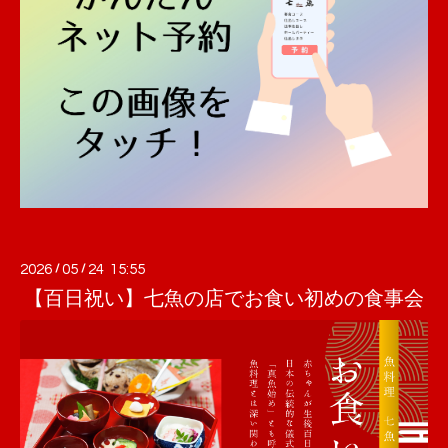
2026
/
05
/
24 15:55
【百日祝い】七魚の店でお食い初めの食事会