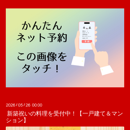
2026
/
05
/
26 00:00
新築祝いの料理を受付中！【一戸建て＆マン
ション】